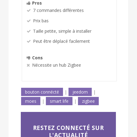
Pros
7 commandes différentes
Prix bas
Taille petite, simple à installer
Peut être déplacé facilement
Cons
Nécessite un hub Zigbee
bouton connécté
|
jeedom
|
moes
|
smart life
|
zigbee
RESTEZ CONNECTÉ SUR
L'ACTUALITÉ