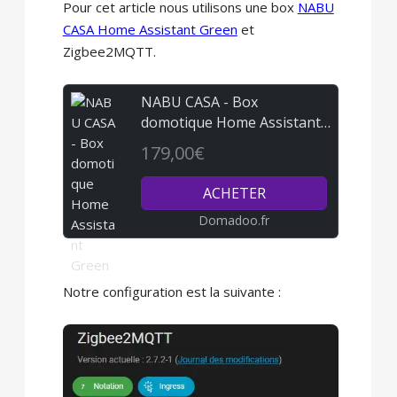
Pour cet article nous utilisons une box
NABU
CASA Home Assistant Green
et
Zigbee2MQTT.
NABU CASA - Box
domotique Home Assistant
Green
179,00€
ACHETER
Domadoo.fr
Notre configuration est la suivante :