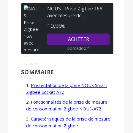
NOUS - Prise Zigbee 16A
avec mesure de
consommation A7Z
10,99€
ACHETER
Domadoo.fr
SOMMAIRE
Présentation de la prise NOUS Smart
Zigbee Socket A7Z
Fonctionnalités de la prise de mesure
de consommation Zigbee NOUS-A7Z
Caractéristiques de la prise de mesure
de consommation Zigbee