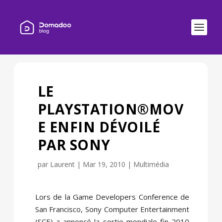
LE
PLAYSTATION®MOV
E ENFIN DÉVOILÉ
PAR SONY
par
Laurent
|
Mar 19, 2010
|
Multimédia
Lors de la Game Developers Conference de
San Francisco, Sony Computer Entertainment
(SCE) a annoncé la sortie mondiale fin 2010