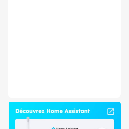
Le Shelly Wave 1 PM Mini LR
est un micromodule Z-
Wave+ à mesure de
consommation et contact
sec,...