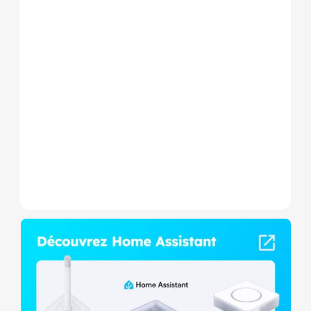
Le Shelly Wave 1 PM Mini LR
est un micromodule Z-
Wave+ à mesure de
consommation et contact
sec,...