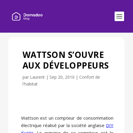
WATTSON S’OUVRE
AUX DÉVELOPPEURS
par
Laurent
|
Sep 20, 2010
|
Confort de
l'habitat
Wattson est un compteur de consommation
électrique réalisé par la société anglaise
DIY
Kyoto
. Le principe de ce compteur est le