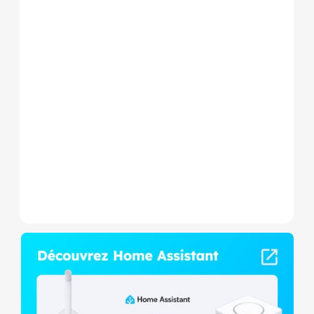
Le Shelly Wave 1 PM Mini LR
est un micromodule Z-
Wave+ à mesure de
consommation et contact
sec,...