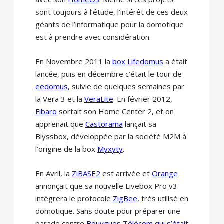
sont toujours à l’étude, l’intérêt de ces deux
géants de l’informatique pour la domotique
est à prendre avec considération.
En Novembre 2011 la
box Lifedomus
a était
lancée, puis en décembre c’était le tour de
eedomus
, suivie de quelques semaines par
la Vera 3 et la
VeraLite
. En février 2012,
Fibaro
sortait son Home Center 2, et on
apprenait que
Castorama
lançait sa
Blyssbox, développée par la société M2M à
l’origine de la box
Myxyty
.
En Avril, la
ZiBASE2
est arrivée et
Orange
annonçait que sa nouvelle Livebox Pro v3
intègrera le protocole
ZigBee
, très utilisé en
domotique. Sans doute pour préparer une
parade contre
Bouygues Télécom qui s’était