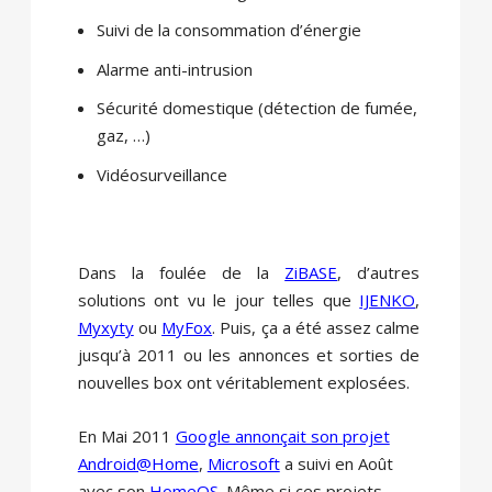
Suivi de la consommation d’énergie
Alarme anti-intrusion
Sécurité domestique (détection de fumée,
gaz, …)
Vidéosurveillance
Dans la foulée de la
ZiBASE
, d’autres
solutions ont vu le jour telles que
IJENKO
,
Myxyty
ou
MyFox
. Puis, ça a été assez calme
jusqu’à 2011 ou les annonces et sorties de
nouvelles box ont véritablement explosées.
En Mai 2011
Google annonçait son projet
Android@Home
,
Microsoft
a suivi en Août
avec son
HomeOS
. Même si ces projets