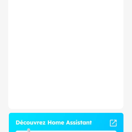
Le Shelly Wave 1 PM Mini LR
est un micromodule Z-
Wave+ à mesure de
consommation et contact
sec,...