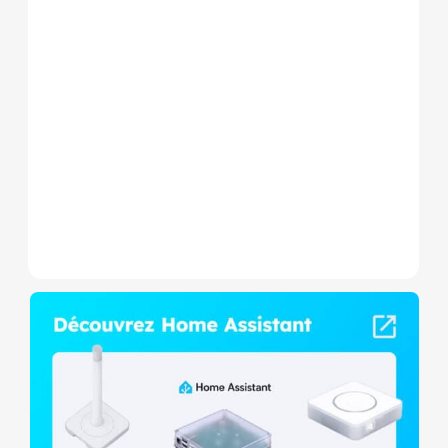
Le Shelly Wave 1 PM Mini LR
est un micromodule Z-
Wave+ à mesure de
consommation et contact
sec,...