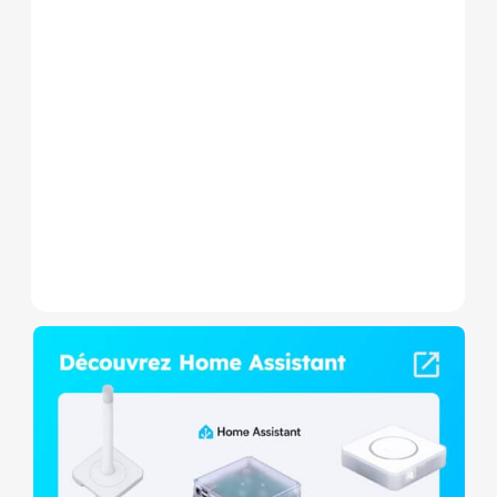
Le Shelly Wave 1 PM Mini LR
est un micromodule Z-
Wave+ à mesure de
consommation et contact
sec,...