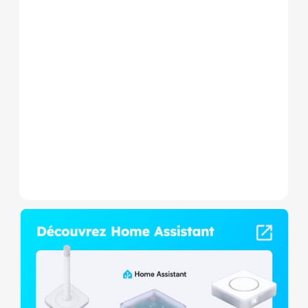
Le Shelly Wave 1 PM Mini LR
est un micromodule Z-
Wave+ à mesure de
consommation et contact
sec,...