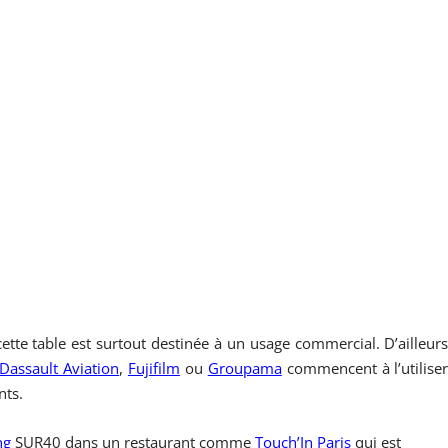
tte table est surtout destinée à un usage commercial. D’ailleur
Dassault Aviation
,
Fujifilm
ou
Groupama
commencent à l’utilise
nts.
ng
SUR40 dans un restaurant comme
Touch’In Paris
qui est