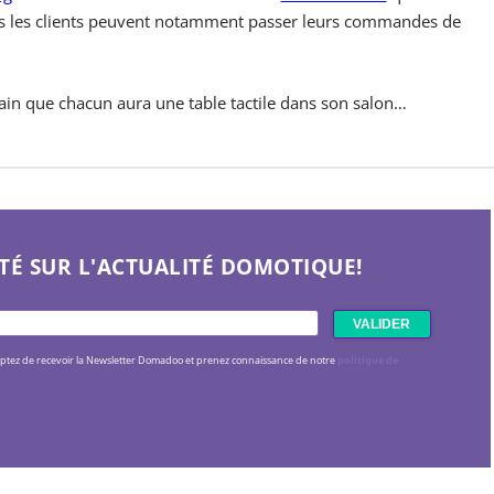
les les clients peuvent notamment passer leurs commandes de
ain que chacun aura une table tactile dans son salon…
TÉ SUR L'ACTUALITÉ DOMOTIQUE!
eptez de recevoir la Newsletter Domadoo et prenez connaissance de notre
politique de