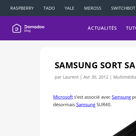
RASPBERRY
TADO
YALE
MEROSS
SWITCHBOT
ACTUALITÉS
TUT
SAMSUNG SORT SA 
par
Laurent
|
Avr 30, 2012
|
Multimédi
Microsoft
s’est associé avec
Samsung
po
désormais
Samsung
SUR40.