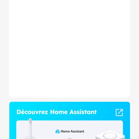
Le Shelly Wave 1 PM Mini LR
est un micromodule Z-
Wave+ à mesure de
consommation et contact
sec,...