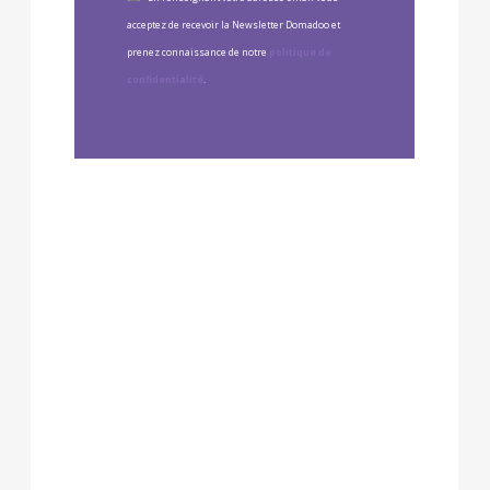
acceptez de recevoir la Newsletter Domadoo et
prenez connaissance de notre
politique de
confidentialité
.