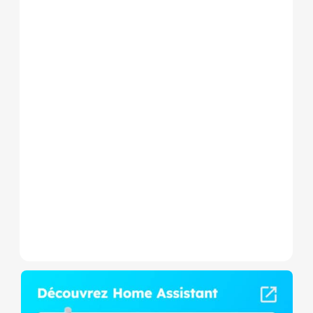
Le Shelly Wave 1 PM Mini LR
est un micromodule Z-
Wave+ à mesure de
consommation et contact
sec,...