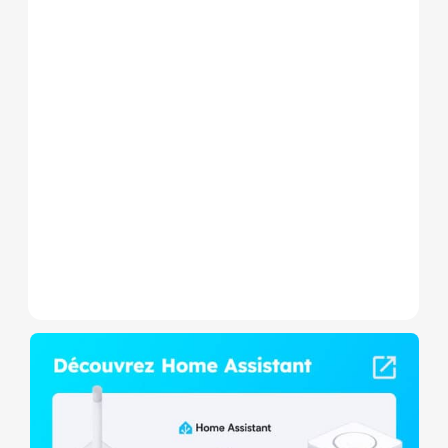
Le Shelly Wave 1 PM Mini LR
est un micromodule Z-
Wave+ à mesure de
consommation et contact
sec,...