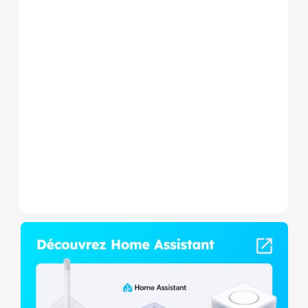
Le Shelly Wave 1 PM Mini LR
est un micromodule Z-
Wave+ à mesure de
consommation et contact
sec,...