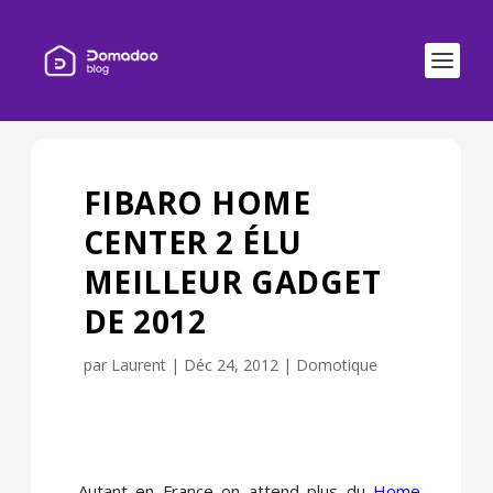
FIBARO HOME
CENTER 2 ÉLU
MEILLEUR GADGET
DE 2012
par
Laurent
|
Déc 24, 2012
|
Domotique
Autant en France on attend plus du
Home