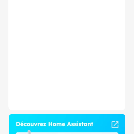
Le Shelly Wave 1 PM Mini LR
est un micromodule Z-
Wave+ à mesure de
consommation et contact
sec,...