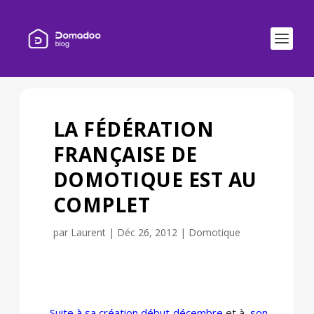
LA FÉDÉRATION
FRANÇAISE DE
DOMOTIQUE EST AU
COMPLET
par
Laurent
|
Déc 26, 2012
|
Domotique
Suite à sa création début décembre
et à
son