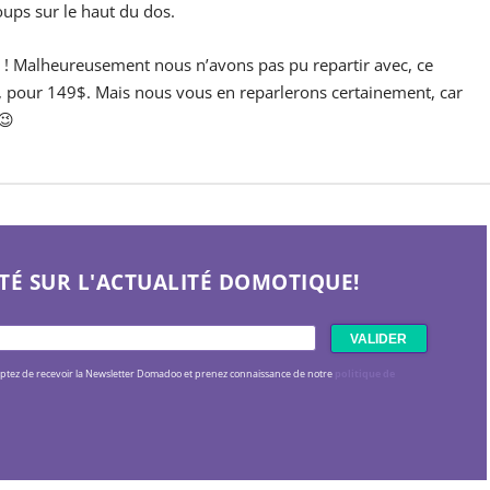
ups sur le haut du dos.
é ! Malheureusement nous n’avons pas pu repartir avec, ce
l, pour 149$. Mais nous vous en reparlerons certainement, car
😉
TÉ SUR L'ACTUALITÉ DOMOTIQUE!
eptez de recevoir la Newsletter Domadoo et prenez connaissance de notre
politique de