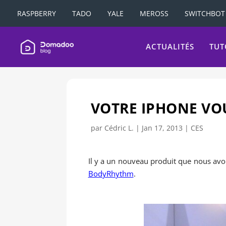
RASPBERRY
TADO
YALE
MEROSS
SWITCHBOT
ACTUALITÉS
TUT
VOTRE IPHONE VOU
par
Cédric L.
|
Jan 17, 2013
|
CES
Il y a un nouveau produit que nous avo
BodyRhythm
.