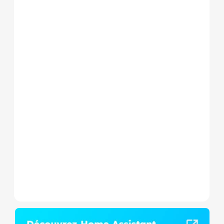
Le Shelly Wave 1 PM Mini LR
est un micromodule Z-
Wave+ à mesure de
consommation et contact
sec,...