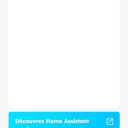
Le Shelly Wave 1 PM Mini LR
est un micromodule Z-
Wave+ à mesure de
consommation et contact
sec,...