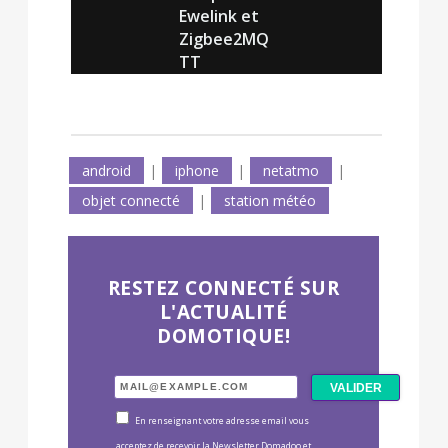
Ewelink et
Zigbee2MQ
TT
android
|
iphone
|
netatmo
|
objet connecté
|
station météo
RESTEZ CONNECTÉ SUR
L'ACTUALITÉ
DOMOTIQUE!
En renseignant votre adresse email vous
acceptez de recevoir la Newsletter Domadoo et