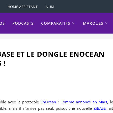
HOME ASSISTANT
NUKI
OS
PODCASTS
COMPARATIFS
MARQUES
BASE ET LE DONGLE ENOCEAN
 !
ble avec le protocole
EnOcean
!
Comme annoncé en Mars
, l
ble, mais il n’arrive pas seul, puisqu’une nouvelle
ZiBASE
fai