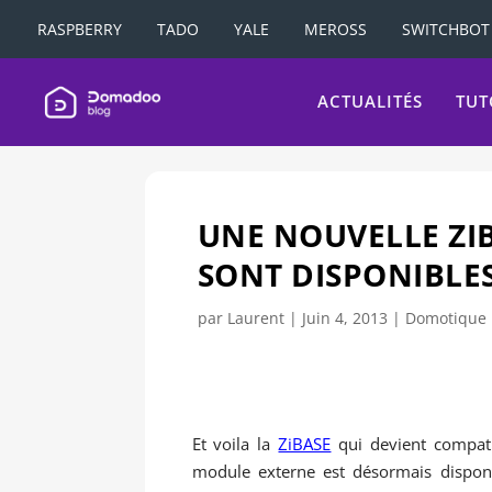
RASPBERRY
TADO
YALE
MEROSS
SWITCHBOT
ACTUALITÉS
TUT
UNE NOUVELLE ZI
SONT DISPONIBLES
par
Laurent
|
Juin 4, 2013
|
Domotique
Et voila la
ZiBASE
qui devient compati
module externe est désormais disponi