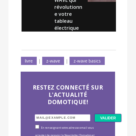
WAVE qui
révolutionn
e votre
tableau
électrique
livre
|
z-wave
|
z-wave basics
RESTEZ CONNECTÉ SUR
L'ACTUALITÉ
DOMOTIQUE!
En renseignant votre adresse email vous
acceptez de recevoir la Newsletter Domadoo et