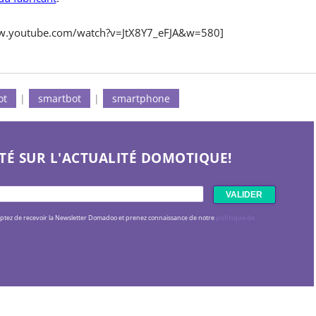
ww.youtube.com/watch?v=JtX8Y7_eFJA&w=580]
ot
|
smartbot
|
smartphone
TÉ SUR L'ACTUALITÉ DOMOTIQUE!
eptez de recevoir la Newsletter Domadoo et prenez connaissance de notre
politique de