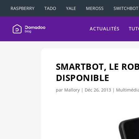
RASPBERRY
TADO
YALE
MEROSS
SWITCHBOT
ACTUALITÉS
TUT
SMARTBOT, LE RO
DISPONIBLE
par
Mallory
|
Déc 26, 2013
|
Multimédi