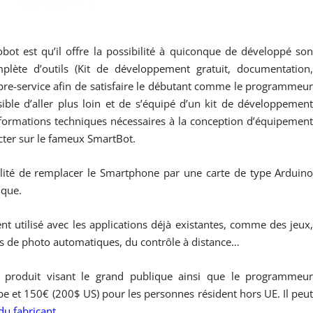
obot est qu’il offre la possibilité à quiconque de développé so
te d’outils (Kit de développement gratuit, documentation
bre-service afin de satisfaire le débutant comme le programmeu
sible d’aller plus loin et de s’équipé d’un kit de développemen
informations techniques nécessaires à la conception d’équipemen
cter sur le fameux SmartBot.
bilité de remplacer le Smartphone par une carte de type Arduin
ique.
t utilisé avec les applications déjà existantes, comme des jeux
es de photo automatiques, du contrôle à distance…
roduit visant le grand publique ainsi que le programmeu
e et 150€ (200$ US) pour les personnes résident hors UE. Il peu
 du fabricant
.