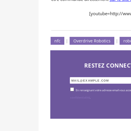
[youtube=http://w
nfc
|
Overdrive Robotics
|
rob
RESTEZ CONNEC
En renseignant votre adresse email vous acc
confidentialité
.