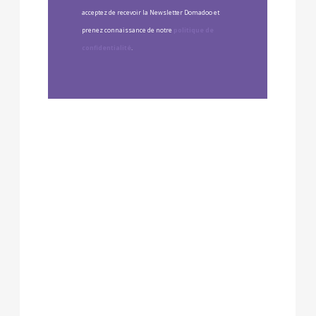
acceptez de recevoir la Newsletter Domadoo et
prenez connaissance de notre
politique de
confidentialité
.