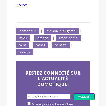
Source
domotique
|
maison intelligente
|
mios
|
orange
|
smart home
|
vera
|
vera3
|
veralite
|
z-wave
RESTEZ CONNECTÉ SUR
L'ACTUALITÉ
DOMOTIQUE!
En renseignant votre adresse email vous