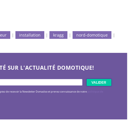
teur
|
installation
|
kragg
|
nord-domotique
|
TÉ SUR L'ACTUALITÉ DOMOTIQUE!
eptez de recevoir la Newsletter Domadoo et prenez connaissance de notre
politique de