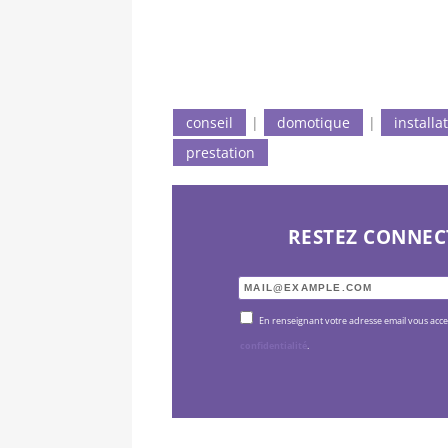
conseil
|
domotique
|
installa
prestation
RESTEZ CONNEC
En renseignant votre adresse email vous acc
confidentialité
.