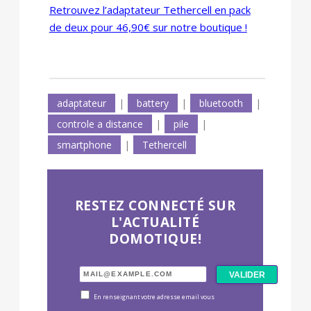
Retrouvez l’adaptateur Tethercell en pack
de deux pour 46,90€ sur notre boutique !
adaptateur
|
battery
|
bluetooth
|
controle a distance
|
pile
|
smartphone
|
Tethercell
RESTEZ CONNECTÉ SUR
L'ACTUALITÉ
DOMOTIQUE!
En renseignant votre adresse email vous