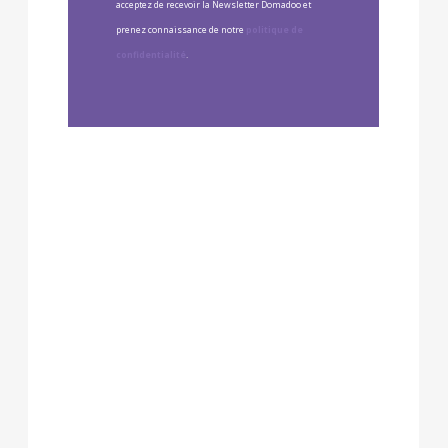
acceptez de recevoir la Newsletter Domadoo et
prenez connaissance de notre
politique de
confidentialité
.