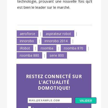
technologie, prouvant une nouvelle fois qu’il
est bien le leader sur le marché.
aeroforce
|
aspirateur robot
|
innorobo
|
innorobo 2014
|
iRobot
|
roomba
|
roomba 870
|
roomba 880
|
serie 800
RESTEZ CONNECTÉ SUR
L'ACTUALITÉ
DOMOTIQUE!