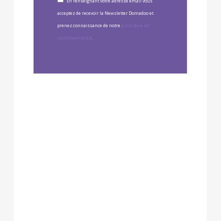
En renseignant votre adresse email vous
acceptez de recevoir la Newsletter Domadoo et
prenez connaissance de notre
politique de
confidentialité
.