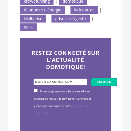
crowdfunding
|
domotique
|
économie d'énergie
|
kickstarter
|
Multiprise
|
prise intelligente
|
Wi-Fi
RESTEZ CONNECTÉ SUR
L'ACTUALITÉ
DOMOTIQUE!
En renseignant votre adresse email vous
acceptez de recevoir la Newsletter Domadoo et
prenez connaissance de notre
politique de
confidentialité
.