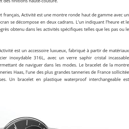
t des finitions haute-couture.
e et français, Activité est une montre ronde haut de gamme avec u
écran se décompose en deux cadrans. L’un indiquant l’heure et l
rès obtenu dans les activités spécifiques telles que les pas ou l
Activité est un accessoire luxueux, fabriqué à partir de matériau
er inoxydable 316L, avec un verre saphir cristal incassabl
rmettant de naviguer dans les modes. Le bracelet de la montr
neries Haas, l’une des plus grandes tanneries de France sollicité
ses. Un bracelet en plastique waterproof interchangeable es