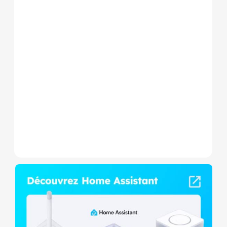
Le Shelly Wave 1 PM Mini LR
est un micromodule Z-
Wave+ à mesure de
consommation et contact
sec,...