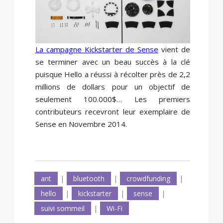
La campagne Kickstarter de Sense
vient de
se terminer avec un beau succès à la clé
puisque Hello a réussi à récolter près de 2,2
millions de dollars pour un objectif de
seulement 100.000$… Les premiers
contributeurs recevront leur exemplaire de
Sense en Novembre 2014.
ant
|
bluetooth
|
crowdfunding
|
hello
|
kickstarter
|
sense
|
suivi sommeil
|
Wi-Fi