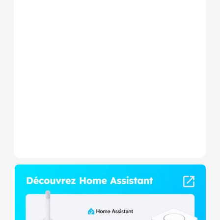
Le Shelly Wave 1 PM Mini LR
est un micromodule Z-
Wave+ à mesure de
consommation et contact
sec,...