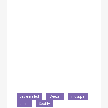
ces unveiled
|
Deezer
|
musique
|
prizm
|
Spotify