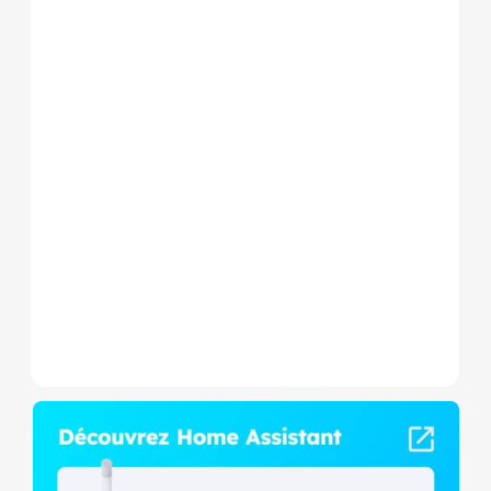
Le Shelly Wave 1 PM Mini LR
est un micromodule Z-
Wave+ à mesure de
consommation et contact
sec,...