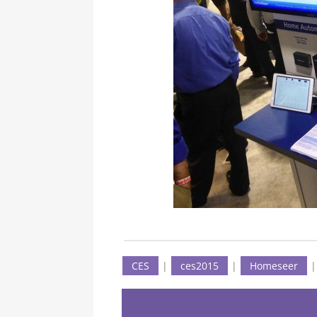
CES
|
ces2015
|
Homeseer