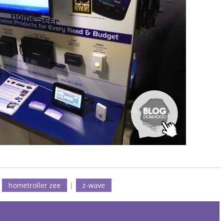
|
hometroller zee
|
z-wave