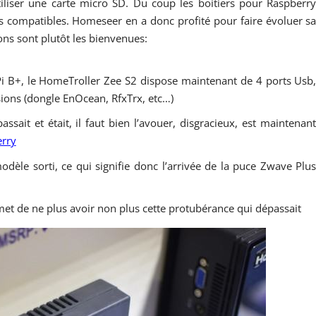
iliser une carte micro SD. Du coup les boitiers pour Raspberr
s compatibles. Homeseer en a donc profité pour faire évoluer s
ns sont plutôt les bienvenues:
y Pi B+, le HomeTroller Zee S2 dispose maintenant de 4 ports Usb
ions (dongle EnOcean, RfxTrx, etc…)
sait et était, il faut bien l’avouer, disgracieux, est maintenan
rry
odèle sorti, ce qui signifie donc l’arrivée de la puce Zwave Plu
ermet de ne plus avoir non plus cette protubérance qui dépassait