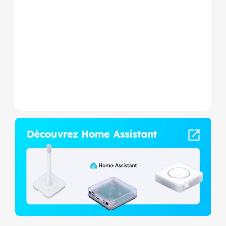
est un micromodule Z-
Wave+ à mesure de
consommation et contact
sec,...