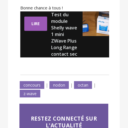
Bonne chance à tous !
Test du
module
LIRE
Shelly wave
1 mini
ZWave Plus
Long Range
contact sec
concours
|
nodon
|
octan
|
z-wave
RESTEZ CONNECTÉ SUR
L'ACTUALITÉ