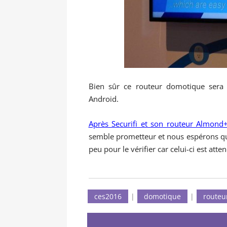
Bien sûr ce routeur domotique sera c
Android.
Après Securifi et son routeur Almond
semble prometteur et nous espérons qu’
peu pour le vérifier car celui-ci est at
ces2016
|
domotique
|
routeu