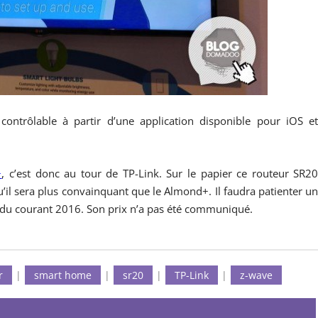
ontrôlable à partir d’une application disponible pour iOS e
+
, c’est donc au tour de TP-Link. Sur le papier ce routeur SR2
il sera plus convainquant que le Almond+. Il faudra patienter u
tendu courant 2016. Son prix n’a pas été communiqué.
r
|
smart home
|
sr20
|
TP-Link
|
z-wave