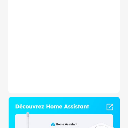
Le Shelly Wave 1 PM Mini LR
est un micromodule Z-
Wave+ à mesure de
consommation et contact
sec,...