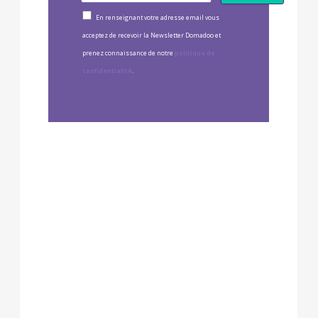
En renseignant votre adresse email vous
acceptez de recevoir la Newsletter Domadoo et
prenez connaissance de notre
politique de
confidentialité
.