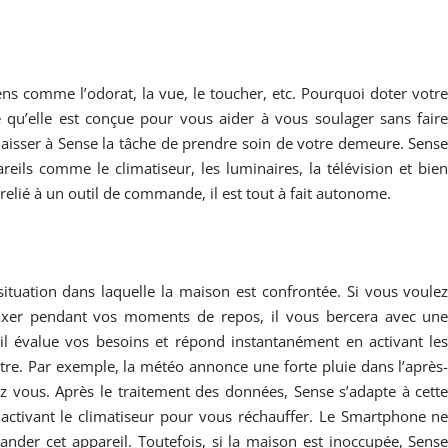
sens comme l’odorat, la vue, le toucher, etc. Pourquoi doter votr
e qu’elle est conçue pour vous aider à vous soulager sans fair
laisser à Sense la tâche de prendre soin de votre demeure. Sens
ils comme le climatiseur, les luminaires, la télévision et bie
relié à un outil de commande, il est tout à fait autonome.
a situation dans laquelle la maison est confrontée. Si vous voule
axer pendant vos moments de repos, il vous bercera avec un
il évalue vos besoins et répond instantanément en activant le
tre. Par exemple, la météo annonce une forte pluie dans l’après
z vous. Après le traitement des données, Sense s’adapte à cett
 activant le climatiseur pour vous réchauffer. Le Smartphone n
nder cet appareil. Toutefois, si la maison est inoccupée, Sens