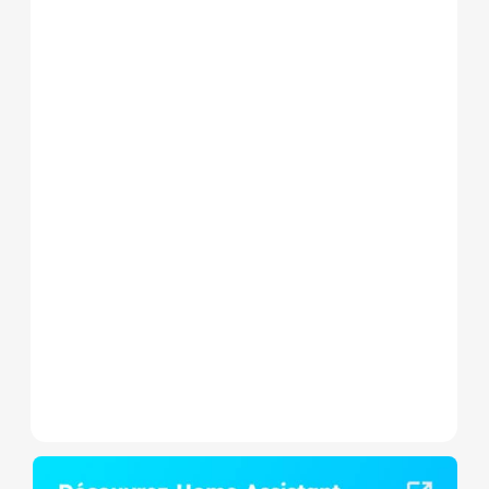
Le Shelly Wave 1 PM Mini LR
est un micromodule Z-
Wave+ à mesure de
consommation et contact
sec,...