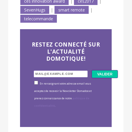
ces innovation award
|
ces2017
|
SevenHugs
|
smart remote
|
telecommande
RESTEZ CONNECTÉ SUR
L'ACTUALITÉ
DOMOTIQUE!
En renseignant votre adresse email vous
acceptez de recevoir la Newsletter Domadoo et
prenez connaissance de notre
politique de
confidentialité
.