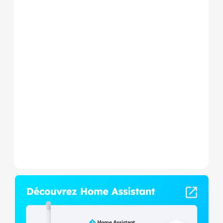
Le Shelly Wave 1 PM Mini LR
est un micromodule Z-
Wave+ à mesure de
consommation et contact
sec,...