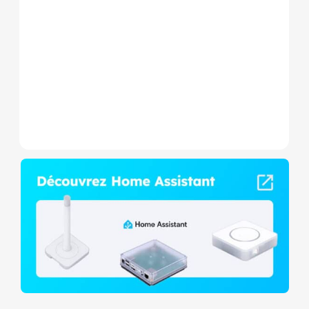
est un micromodule Z-
Wave+ à mesure de
consommation et contact
sec,...