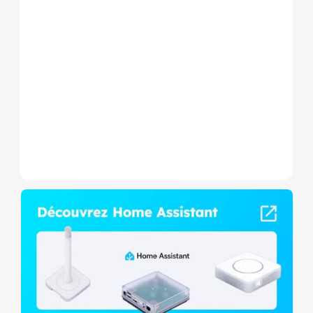
Le Shelly Wave 1 PM Mini LR
est un micromodule Z-
Wave+ à mesure de
consommation et contact
sec,...