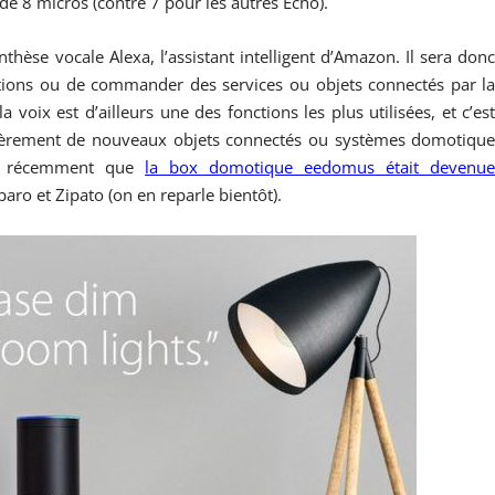
e 8 micros (contre 7 pour les autres Echo).
thèse vocale Alexa, l’assistant intelligent d’Amazon. Il sera don
tions ou de commander des services ou objets connectés par l
 voix est d’ailleurs une des fonctions les plus utilisées, et c’es
ulièrement de nouveaux objets connectés ou systèmes domotiqu
vu récemment que
la box domotique eedomus était devenu
baro et Zipato (on en reparle bientôt).