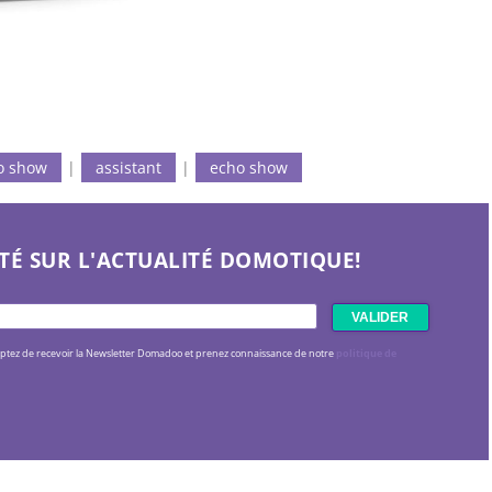
o show
|
assistant
|
echo show
TÉ SUR L'ACTUALITÉ DOMOTIQUE!
eptez de recevoir la Newsletter Domadoo et prenez connaissance de notre
politique de