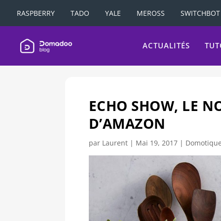
RASPBERRY
TADO
YALE
MEROSS
SWITCHBOT
ACTUALITÉS
TUT
ECHO SHOW, LE N
D’AMAZON
par
Laurent
|
Mai 19, 2017
|
Domotiqu