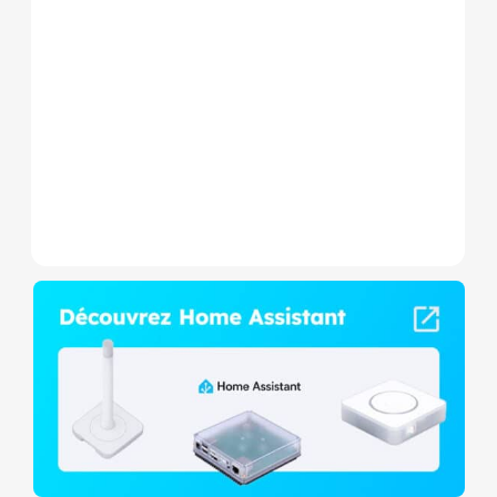
Le Shelly Wave 1 PM Mini LR
est un micromodule Z-
Wave+ à mesure de
consommation et contact
sec,...