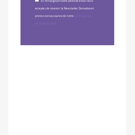
En renseignant votre adresse email vous
acceptez de recevoir la Newsletter Domadoo et
prenez connaissance de notre
politique de
confidentialité
.