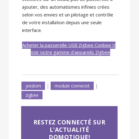
ajouter, des automatismes infinies crées
selon vos envies et un pilotage et contrôle
de votre installation depuis une seule
interface.
Acheter la passerelle USB Zigbee Conbee II
Voir notre gamme d’appareils Zigbee
jeedom
|
module connecté
|
zigbee
RESTEZ CONNECTÉ SUR
L'ACTUALITÉ
DOMOTIQUE!