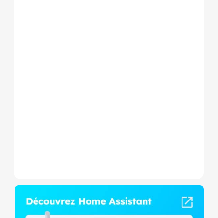
Le Shelly Wave 1 PM Mini LR
est un micromodule Z-
Wave+ à mesure de
consommation et contact
sec,...