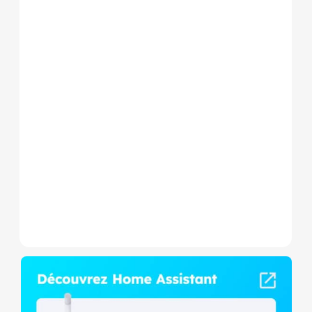
Le Shelly Wave 1 PM Mini LR
est un micromodule Z-
Wave+ à mesure de
consommation et contact
sec,...