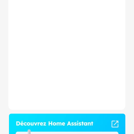
Le Shelly Wave 1 PM Mini LR
est un micromodule Z-
Wave+ à mesure de
consommation et contact
sec,...